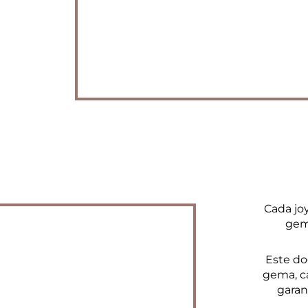
Cada jo
gem
Este do
gema, ca
garan