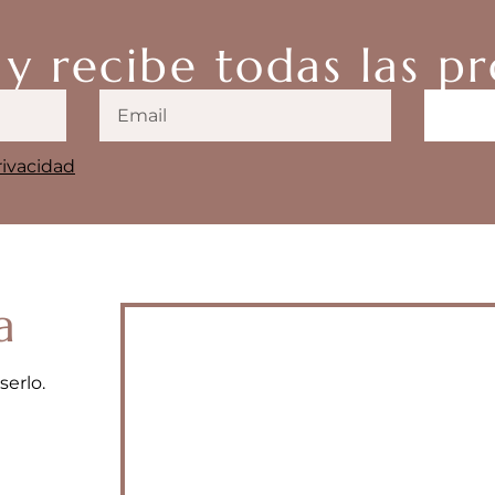
 y recibe todas las 
rivacidad
a
serlo.