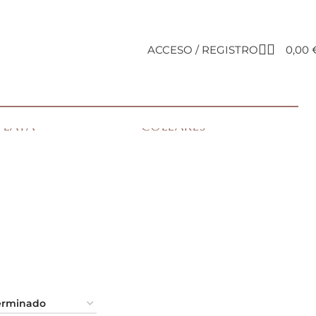
ACCESO / REGISTRO
0,00
COLGANTES
PLATA
COLLARES
GEM