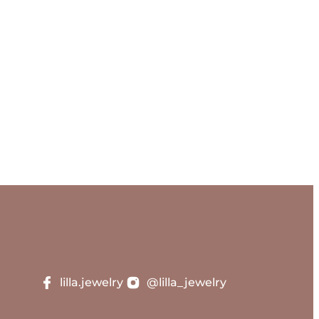
 joya
lilla.jewelry
@lilla_jewelry