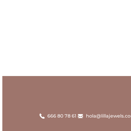
Tu h
666 80 78 61
hola@lillajewels.c