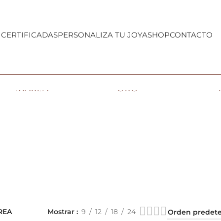
 CERTIFICADAS
PERSONALIZA TU JOYA
SHOP
CONTACTO
COLECCIÓN
COLGANTES
MAREA
ORO
REA
Mostrar
9
12
18
24