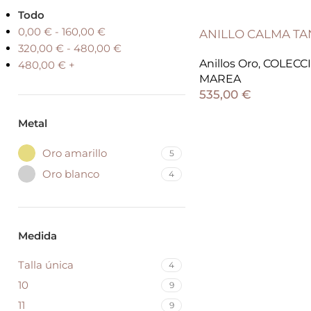
Todo
0,00
€
-
160,00
€
ANILLO CALMA TA
320,00
€
-
480,00
€
Anillos Oro
,
COLECC
480,00
€
+
MAREA
535,00
€
Metal
Oro amarillo
5
Oro blanco
4
Medida
Talla única
4
10
9
11
9