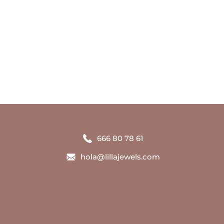
666 80 78 61
hola@lillajewels.com