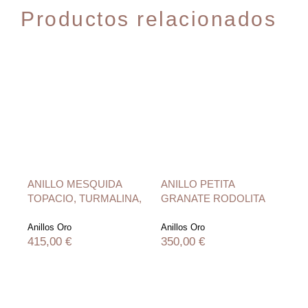
Productos relacionados
ANILLO MESQUIDA
ANILLO PETITA
AN
TOPACIO, TURMALINA,
GRANATE RODOLITA
TA
IOLITA
Anillos Oro
Anillos Oro
Ani
415,00
€
350,00
€
61
AÑADIR AL CARRITO
AÑADIR AL CARRITO