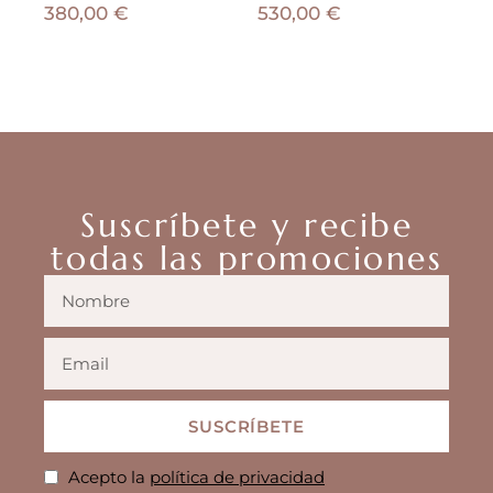
380,00
€
530,00
€
61
AÑADIR AL CARRITO
SELECCIONAR OPCIONES
Suscríbete y recibe
todas las promociones
SUSCRÍBETE
Acepto la
política de privacidad