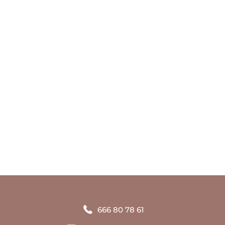
Tu historia, hecha joya
666 80 78 61