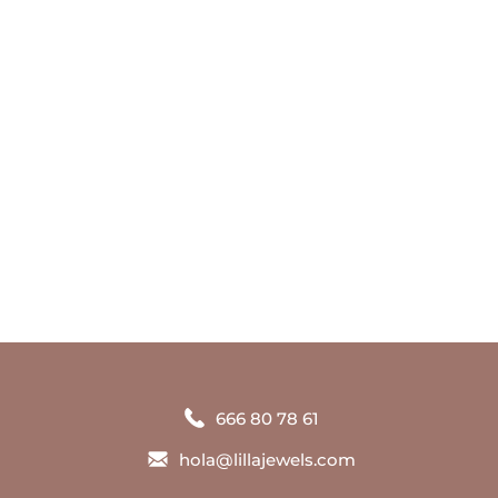
Tu historia, hecha joya
666 80 78 61
hola@lillajewels.com