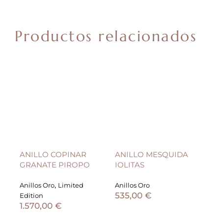
Productos relacionados
ANILLO COPINAR
ANILLO MESQUIDA
AN
GRANATE PIROPO
IOLITAS
G
,
Anillos Oro
Limited
Anillos Oro
Ani
535,00
€
3
Edition
1.570,00
€
AÑADIR AL CARRITO