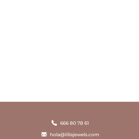
Tu historia, hecha joya
666 80 78 61
hola@lillajewels.com