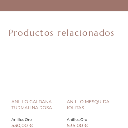
Productos relacionados
ANILLO GALDANA
ANILLO MESQUIDA
AN
TURMALINA ROSA
IOLITAS
TO
TU
Anillos Oro
Anillos Oro
Ani
530,00
€
535,00
€
41